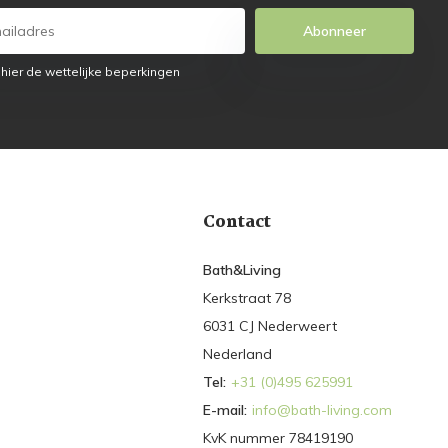
Abonneer
 hier de wettelijke beperkingen
Contact
Bath&Living
Kerkstraat 78
6031 CJ Nederweert
Nederland
Tel:
+31 (0)495 625991
E-mail:
info@bath-living.com
KvK nummer 78419190