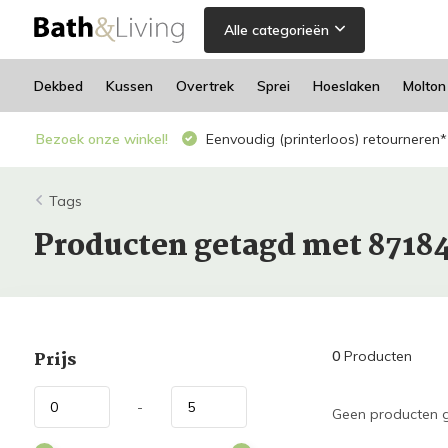
Alle categorieën
Dekbed
Kussen
Overtrek
Sprei
Hoeslaken
Molton
Bezoek onze winkel!
Eenvoudig (printerloos) retourneren*
Tags
Producten getagd met 8718
Prijs
0
Producten
-
Geen producten g