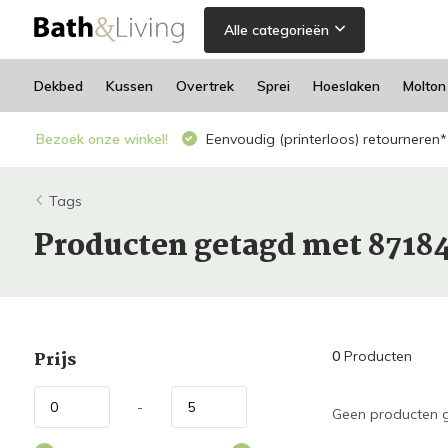
Alle categorieën
Dekbed
Kussen
Overtrek
Sprei
Hoeslaken
Molton
Bezoek onze winkel!
Eenvoudig (printerloos) retourneren*
Tags
Producten getagd met 8718
Prijs
0
Producten
-
Geen producten g