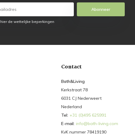
Abonneer
 hier de wettelijke beperkingen
Contact
Bath&Living
Kerkstraat 78
6031 CJ Nederweert
Nederland
Tel:
+31 (0)495 625991
E-mail:
info@bath-living.com
KvK nummer 78419190