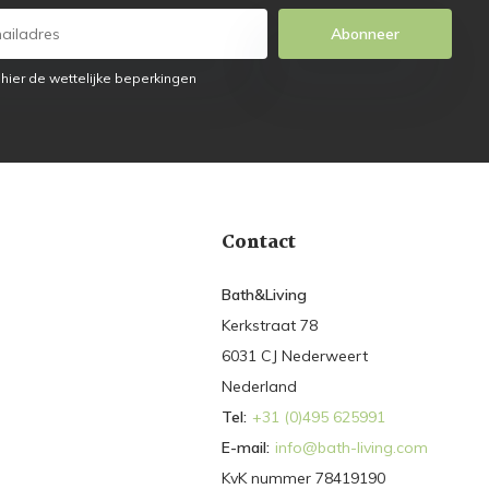
Abonneer
 hier de wettelijke beperkingen
Contact
Bath&Living
Kerkstraat 78
6031 CJ Nederweert
Nederland
Tel:
+31 (0)495 625991
E-mail:
info@bath-living.com
KvK nummer 78419190