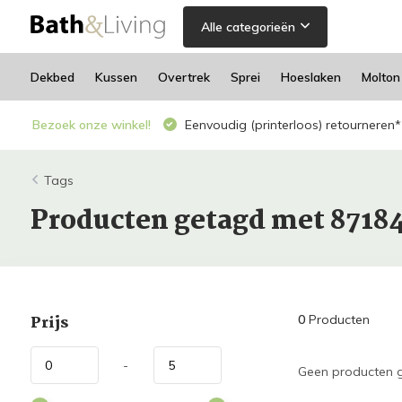
Alle categorieën
Dekbed
Kussen
Overtrek
Sprei
Hoeslaken
Molton
Bezoek onze winkel!
Eenvoudig (printerloos) retourneren*
Tags
Producten getagd met 8718
Prijs
0
Producten
-
Geen producten g