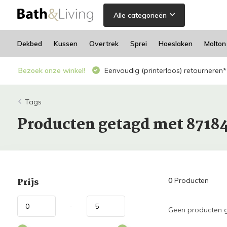
Alle categorieën
Dekbed
Kussen
Overtrek
Sprei
Hoeslaken
Molton
Bezoek onze winkel!
Eenvoudig (printerloos) retourneren*
Tags
Producten getagd met 8718
Prijs
0
Producten
-
Geen producten g