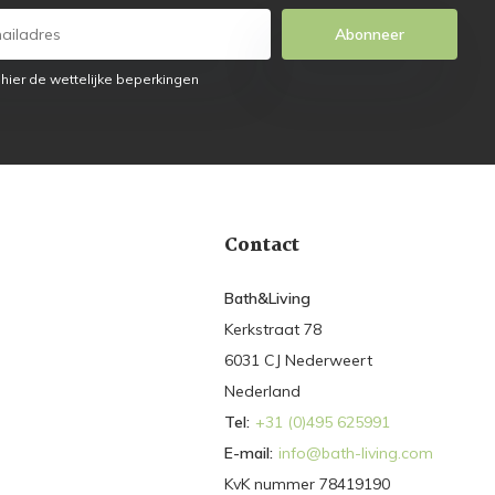
Abonneer
 hier de wettelijke beperkingen
Contact
Bath&Living
Kerkstraat 78
6031 CJ Nederweert
Nederland
Tel:
+31 (0)495 625991
E-mail:
info@bath-living.com
KvK nummer 78419190