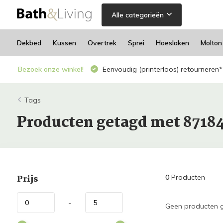
Alle categorieën
Dekbed
Kussen
Overtrek
Sprei
Hoeslaken
Molton
Bezoek onze winkel!
Eenvoudig (printerloos) retourneren*
Tags
Producten getagd met 8718
Prijs
0
Producten
-
Geen producten g