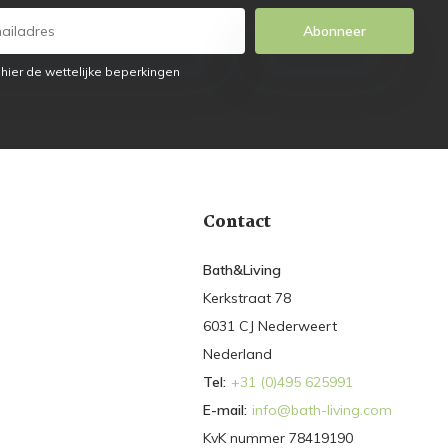
Abonneer
 hier de wettelijke beperkingen
Contact
Bath&Living
Kerkstraat 78
6031 CJ Nederweert
Nederland
Tel:
+31 (0)495 625991
E-mail:
info@bath-living.com
KvK nummer 78419190