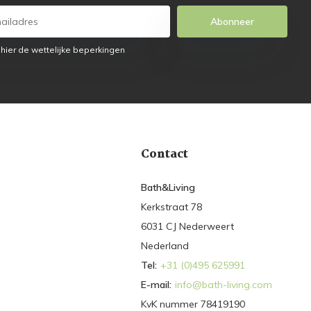
Abonneer
 hier de wettelijke beperkingen
Contact
Bath&Living
Kerkstraat 78
6031 CJ Nederweert
Nederland
Tel:
+31 (0)495 625991
E-mail:
info@bath-living.com
KvK nummer 78419190