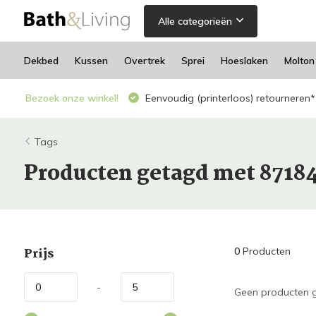
Alle categorieën
Dekbed
Kussen
Overtrek
Sprei
Hoeslaken
Molton
Bezoek onze winkel!
Eenvoudig (printerloos) retourneren*
Tags
Producten getagd met 8718
Prijs
0
Producten
-
Geen producten g