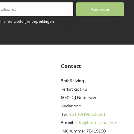
Abonneer
 hier de wettelijke beperkingen
Contact
Bath&Living
Kerkstraat 78
6031 CJ Nederweert
Nederland
Tel:
+31 (0)495 625991
E-mail:
info@bath-living.com
KvK nummer 78419190