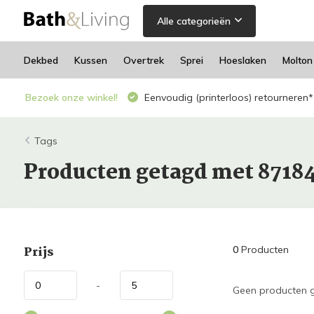
Alle categorieën
Dekbed
Kussen
Overtrek
Sprei
Hoeslaken
Molton
Bezoek onze winkel!
Eenvoudig (printerloos) retourneren*
Tags
Producten getagd met 8718
Prijs
0
Producten
-
Geen producten g