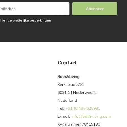
Abonneer
 hier de wettelijke beperkingen
Contact
Bath&Living
Kerkstraat 78
6031 CJ Nederweert
Nederland
Tel:
+31 (0)495 625991
E-mail:
info@bath-living.com
KvK nummer 78419190