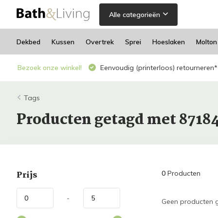
Alle categorieën
Dekbed
Kussen
Overtrek
Sprei
Hoeslaken
Molton
Bezoek onze winkel!
Eenvoudig (printerloos) retourneren*
Tags
Producten getagd met 8718
Prijs
0
Producten
-
Geen producten g