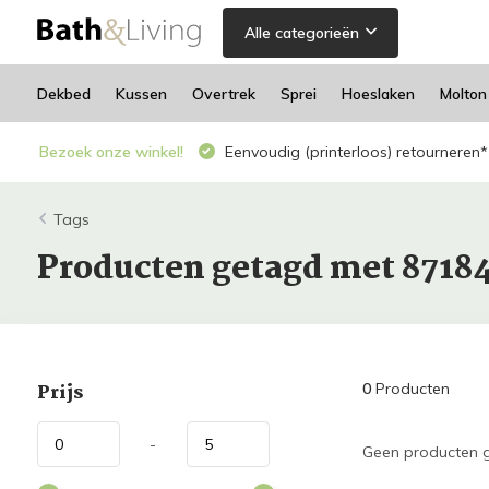
Alle categorieën
Dekbed
Kussen
Overtrek
Sprei
Hoeslaken
Molton
Bezoek onze winkel!
Eenvoudig (printerloos) retourneren*
Tags
Producten getagd met 8718
Prijs
0
Producten
-
Geen producten g