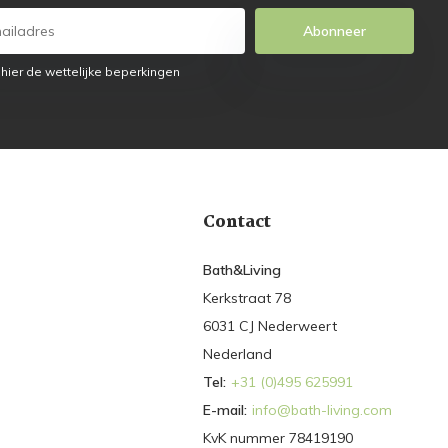
Abonneer
 hier de wettelijke beperkingen
Contact
Bath&Living
Kerkstraat 78
6031 CJ Nederweert
Nederland
Tel:
+31 (0)495 625991
E-mail:
info@bath-living.com
KvK nummer 78419190