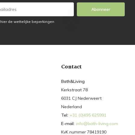
Abonneer
 hier de wettelijke beperkingen
Contact
Bath&Living
Kerkstraat 78
6031 CJ Nederweert
Nederland
Tel:
+31 (0)495 625991
E-mail:
info@bath-living.com
KvK nummer 78419190