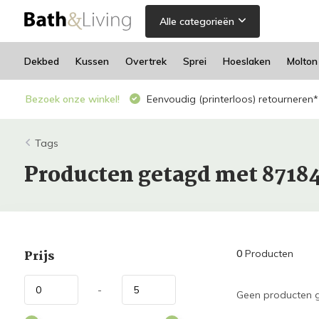
Alle categorieën
Dekbed
Kussen
Overtrek
Sprei
Hoeslaken
Molton
Bezoek onze winkel!
Eenvoudig (printerloos) retourneren*
Tags
Producten getagd met 8718
Prijs
0
Producten
-
Geen producten g