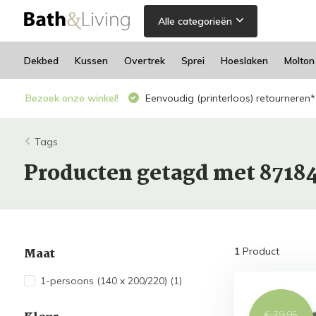
Alle categorieën
Dekbed
Kussen
Overtrek
Sprei
Hoeslaken
Molton
Bezoek onze winkel!
Eenvoudig (printerloos) retourneren*
Tags
Producten getagd met 87184
Maat
1
Product
1-persoons (140 x 200/220)
(1)
€ 79,95