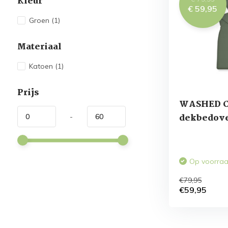
Kleur
€ 59,95
Groen
(1)
Materiaal
Katoen
(1)
Prijs
WASHED 
dekbedove
-
Earth Gree
Op voorra
€79,95
€59,95