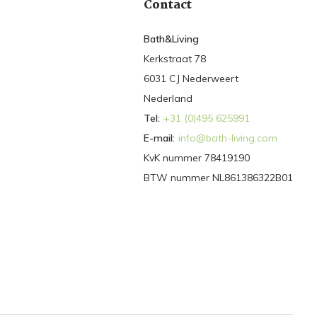
Contact
Bath&Living
Kerkstraat 78
6031 CJ Nederweert
Nederland
Tel:
+31 (0)495 625991
E-mail:
info@bath-living.com
KvK nummer 78419190
BTW nummer NL861386322B01