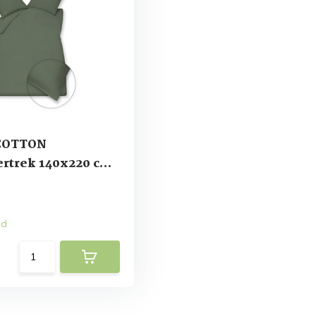
COTTON
rtrek 140x220 cm
n (katoen)
ad