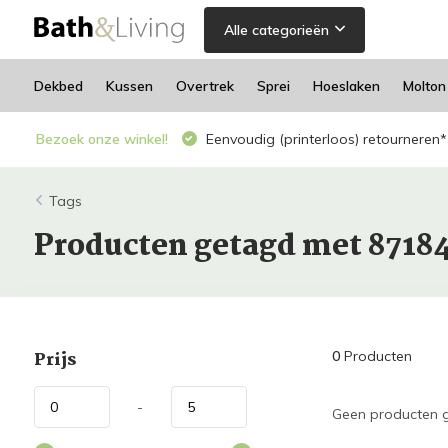
Alle categorieën
Dekbed
Kussen
Overtrek
Sprei
Hoeslaken
Molton
Bezoek onze winkel!
Eenvoudig (printerloos) retourneren*
Tags
Producten getagd met 8718
Prijs
0
Producten
-
Geen producten g