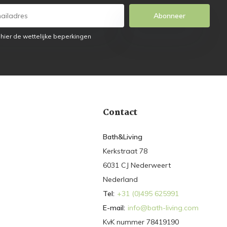
Abonneer
 hier de wettelijke beperkingen
Contact
Bath&Living
Kerkstraat 78
6031 CJ Nederweert
Nederland
Tel:
+31 (0)495 625991
E-mail:
info@bath-living.com
KvK nummer 78419190