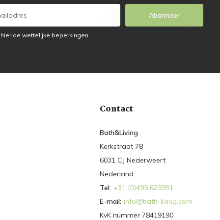
Abonneer
 hier de wettelijke beperkingen
Contact
Bath&Living
Kerkstraat 78
6031 CJ Nederweert
Nederland
Tel:
+31 (0)495 625991
E-mail:
info@bath-living.com
KvK nummer 78419190