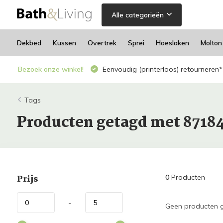
Alle categorieën
Dekbed
Kussen
Overtrek
Sprei
Hoeslaken
Molton
Bezoek onze winkel!
Eenvoudig (printerloos) retourneren*
Tags
Producten getagd met 8718
Prijs
0
Producten
-
Geen producten g