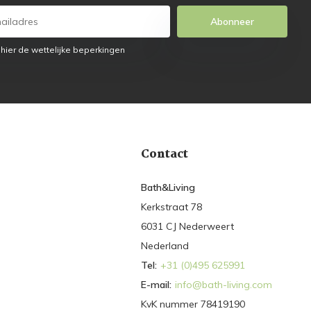
Abonneer
 hier de wettelijke beperkingen
Contact
Bath&Living
Kerkstraat 78
6031 CJ Nederweert
Nederland
Tel:
+31 (0)495 625991
E-mail:
info@bath-living.com
KvK nummer 78419190