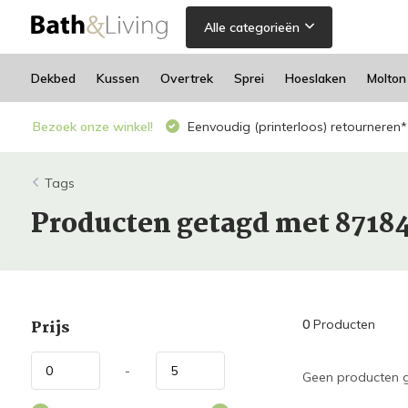
Alle categorieën
Dekbed
Kussen
Overtrek
Sprei
Hoeslaken
Molton
Bezoek onze winkel!
Eenvoudig (printerloos) retourneren*
Tags
Producten getagd met 8718
Prijs
0
Producten
-
Geen producten g