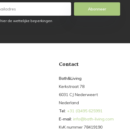
Abonneer
 hier de wettelijke beperkingen
Contact
Bath&Living
Kerkstraat 78
6031 CJ Nederweert
Nederland
Tel:
+31 (0)495 625991
E-mail:
info@bath-living.com
KvK nummer 78419190