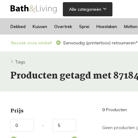
Alle categorieën
Dekbed
Kussen
Overtrek
Sprei
Hoeslaken
Molton
Bezoek onze winkel!
Eenvoudig (printerloos) retourneren*
Tags
Producten getagd met 8718
Prijs
0
Producten
-
Geen producten g