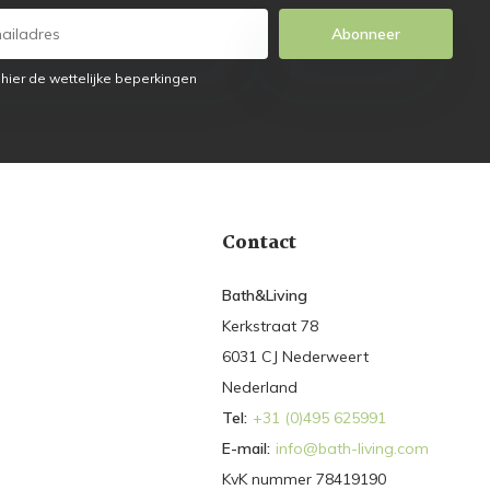
Abonneer
 hier de wettelijke beperkingen
Contact
Bath&Living
Kerkstraat 78
6031 CJ Nederweert
Nederland
Tel:
+31 (0)495 625991
E-mail:
info@bath-living.com
KvK nummer 78419190