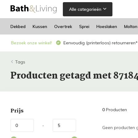
Alle categorieën
Dekbed
Kussen
Overtrek
Sprei
Hoeslaken
Molton
Bezoek onze winkel!
Eenvoudig (printerloos) retourneren*
Tags
Producten getagd met 8718
Prijs
0
Producten
-
Geen producten g