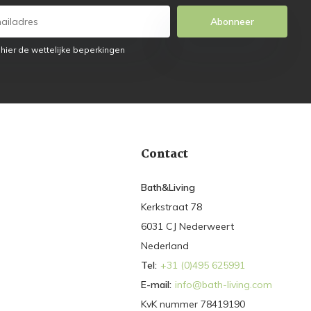
Abonneer
 hier de wettelijke beperkingen
Contact
Bath&Living
Kerkstraat 78
6031 CJ Nederweert
Nederland
Tel:
+31 (0)495 625991
E-mail:
info@bath-living.com
KvK nummer 78419190