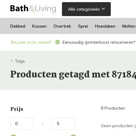
Alle categorieën
Dekbed
Kussen
Overtrek
Sprei
Hoeslaken
Molton
Bezoek onze winkel!
Eenvoudig (printerloos) retourneren*
Tags
Producten getagd met 8718
Prijs
0
Producten
-
Geen producten g