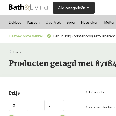
Alle categorieën
Dekbed
Kussen
Overtrek
Sprei
Hoeslaken
Molton
Bezoek onze winkel!
Eenvoudig (printerloos) retourneren*
Tags
Producten getagd met 8718
Prijs
0
Producten
-
Geen producten g