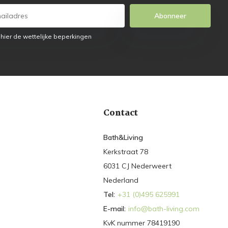
Abonneer
 hier de wettelijke beperkingen
Contact
Bath&Living
Kerkstraat 78
6031 CJ Nederweert
Nederland
Tel:
+31 (0)495 625991
E-mail:
info@bath-living.com
KvK nummer 78419190