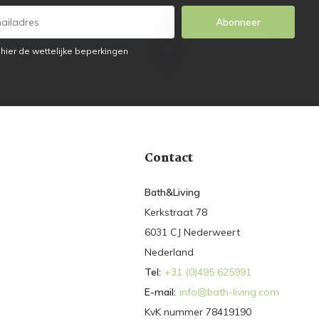
Abonneer
 hier de wettelijke beperkingen
Contact
Bath&Living
Kerkstraat 78
6031 CJ Nederweert
Nederland
Tel:
+31 (0)495 625991
E-mail:
info@bath-living.com
KvK nummer 78419190