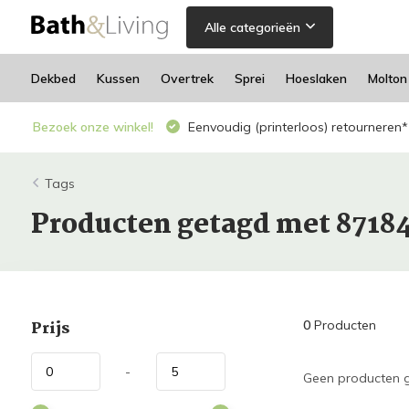
Alle categorieën
Dekbed
Kussen
Overtrek
Sprei
Hoeslaken
Molton
Bezoek onze winkel!
Eenvoudig (printerloos) retourneren*
Tags
Producten getagd met 8718
Prijs
0
Producten
-
Geen producten g