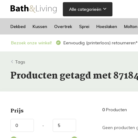
Alle categorieën
Dekbed
Kussen
Overtrek
Sprei
Hoeslaken
Molton
Bezoek onze winkel!
Eenvoudig (printerloos) retourneren*
Tags
Producten getagd met 8718
Prijs
0
Producten
-
Geen producten g