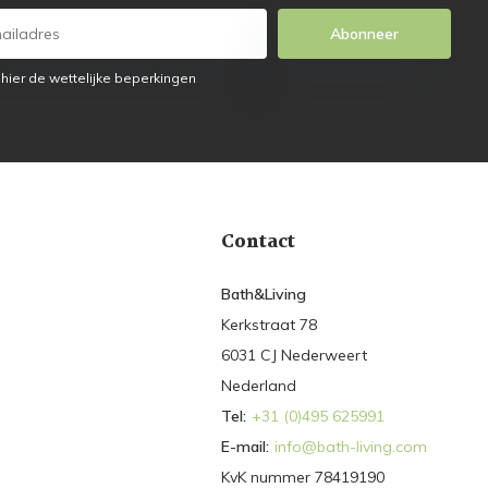
Abonneer
 hier de wettelijke beperkingen
Contact
Bath&Living
Kerkstraat 78
6031 CJ Nederweert
Nederland
Tel:
+31 (0)495 625991
E-mail:
info@bath-living.com
KvK nummer 78419190