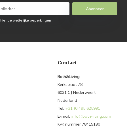
Abonneer
 hier de wettelijke beperkingen
Contact
Bath&Living
Kerkstraat 78
6031 CJ Nederweert
Nederland
Tel:
+31 (0)495 625991
E-mail:
info@bath-living.com
KvK nummer 78419190