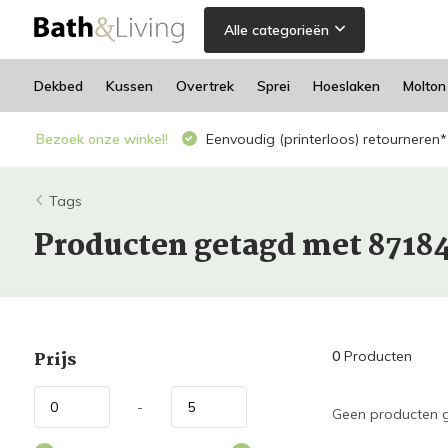
Alle categorieën
Dekbed
Kussen
Overtrek
Sprei
Hoeslaken
Molton
Bezoek onze winkel!
Eenvoudig (printerloos) retourneren*
Tags
Producten getagd met 8718
Prijs
0
Producten
-
Geen producten g