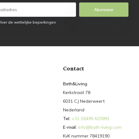
Abonneer
 hier de wettelijke beperkingen
Contact
Bath&Living
Kerkstraat 78
6031 CJ Nederweert
Nederland
Tel:
+31 (0)495 625991
E-mail:
info@bath-living.com
KvK nummer 78419190