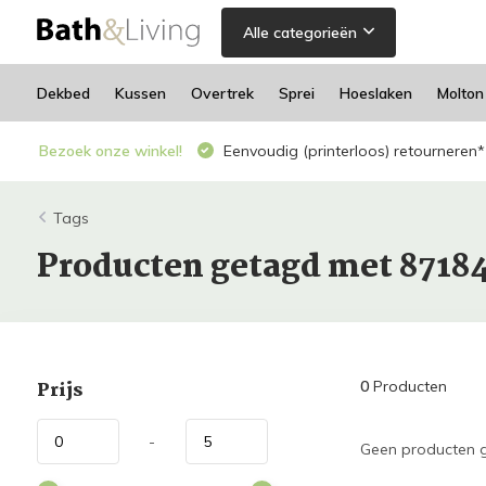
Alle categorieën
Dekbed
Kussen
Overtrek
Sprei
Hoeslaken
Molton
Bezoek onze winkel!
Eenvoudig (printerloos) retourneren*
Tags
Producten getagd met 8718
Prijs
0
Producten
-
Geen producten g