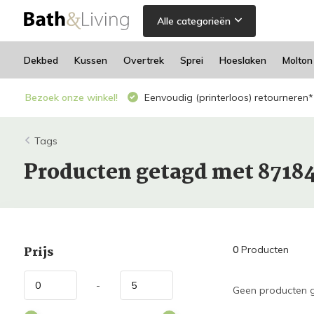
Alle categorieën
Dekbed
Kussen
Overtrek
Sprei
Hoeslaken
Molton
Bezoek onze winkel!
Eenvoudig (printerloos) retourneren*
Tags
Producten getagd met 8718
Prijs
0
Producten
-
Geen producten g