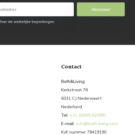
Abonneer
 hier de wettelijke beperkingen
Contact
Bath&Living
Kerkstraat 78
6031 CJ Nederweert
Nederland
Tel:
+31 (0)495 625991
E-mail:
info@bath-living.com
KvK nummer 78419190