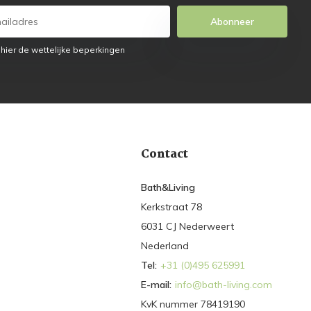
Abonneer
 hier de wettelijke beperkingen
Contact
Bath&Living
Kerkstraat 78
6031 CJ Nederweert
Nederland
Tel:
+31 (0)495 625991
E-mail:
info@bath-living.com
KvK nummer 78419190