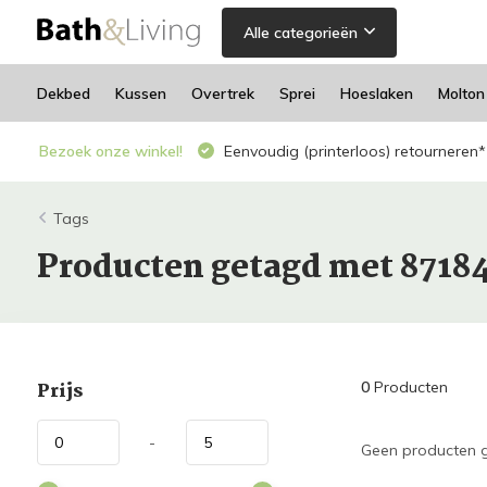
Alle categorieën
Dekbed
Kussen
Overtrek
Sprei
Hoeslaken
Molton
Bezoek onze winkel!
Eenvoudig (printerloos) retourneren*
Tags
Producten getagd met 8718
Prijs
0
Producten
-
Geen producten g