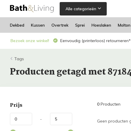
Alle categorieën
Dekbed
Kussen
Overtrek
Sprei
Hoeslaken
Molton
Bezoek onze winkel!
Eenvoudig (printerloos) retourneren*
Tags
Producten getagd met 87184
Prijs
0
Producten
-
Geen producten g