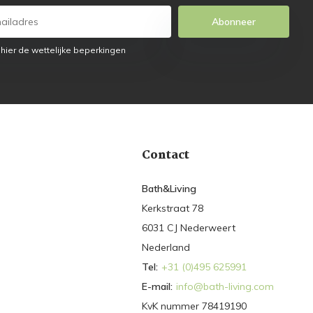
Abonneer
 hier de wettelijke beperkingen
Contact
Bath&Living
Kerkstraat 78
6031 CJ Nederweert
Nederland
Tel:
+31 (0)495 625991
E-mail:
info@bath-living.com
KvK nummer 78419190