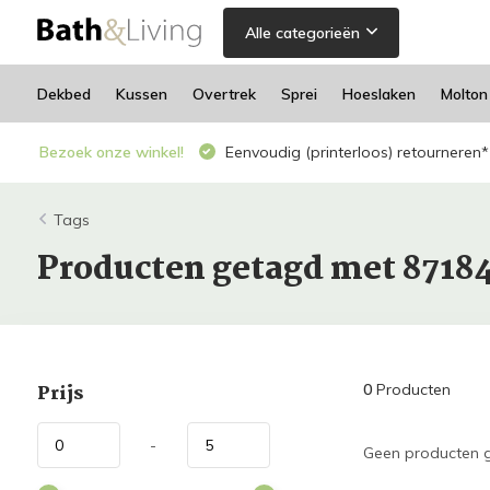
Alle categorieën
Dekbed
Kussen
Overtrek
Sprei
Hoeslaken
Molton
Bezoek onze winkel!
Eenvoudig (printerloos) retourneren*
Tags
Producten getagd met 8718
Prijs
0
Producten
-
Geen producten g