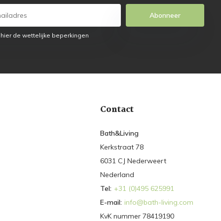
Abonneer
 hier de wettelijke beperkingen
Contact
Bath&Living
Kerkstraat 78
6031 CJ Nederweert
Nederland
Tel:
+31 (0)495 625991
E-mail:
info@bath-living.com
KvK nummer 78419190