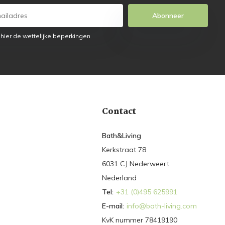
Abonneer
 hier de wettelijke beperkingen
Contact
Bath&Living
Kerkstraat 78
6031 CJ Nederweert
Nederland
Tel:
+31 (0)495 625991
E-mail:
info@bath-living.com
KvK nummer 78419190