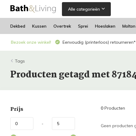
Alle categorieën
Dekbed
Kussen
Overtrek
Sprei
Hoeslaken
Molton
Bezoek onze winkel!
Eenvoudig (printerloos) retourneren*
Tags
Producten getagd met 8718
Prijs
0
Producten
-
Geen producten g