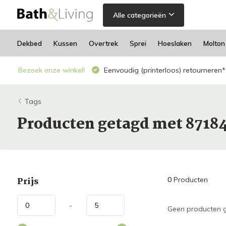
Alle categorieën
Dekbed
Kussen
Overtrek
Sprei
Hoeslaken
Molton
Bezoek onze winkel!
Eenvoudig (printerloos) retourneren*
Tags
Producten getagd met 8718
Prijs
0
Producten
-
Geen producten g