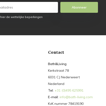
Abonneer
 hier de wettelijke beperkingen
Contact
Bath&Living
Kerkstraat 78
6031 CJ Nederweert
Nederland
Tel:
+31 (0)495 625991
E-mail:
info@bath-living.com
KvK nummer 78419190