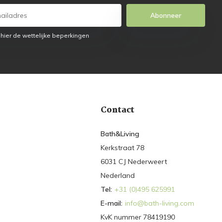
Abonneer
 hier de wettelijke beperkingen
Contact
Bath&Living
Kerkstraat 78
6031 CJ Nederweert
Nederland
Tel:
+31 (0)495 625991
E-mail:
info@bath-living.com
KvK nummer 78419190