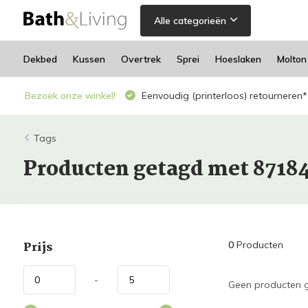
Alle categorieën
Dekbed
Kussen
Overtrek
Sprei
Hoeslaken
Molton
Bezoek onze winkel!
Eenvoudig (printerloos) retourneren*
Tags
Producten getagd met 8718
Prijs
0
Producten
-
Geen producten g