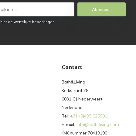
Abonneer
 hier de wettelijke beperkingen
Contact
Bath&Living
Kerkstraat 78
6031 CJ Nederweert
Nederland
Tel:
+31 (0)495 625991
E-mail:
info@bath-living.com
KvK nummer 78419190