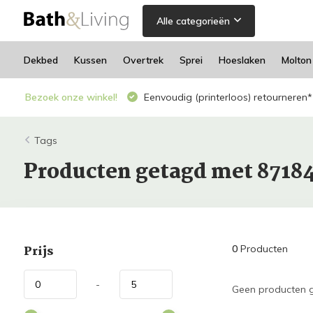
Alle categorieën
Dekbed
Kussen
Overtrek
Sprei
Hoeslaken
Molton
Bezoek onze winkel!
Eenvoudig (printerloos) retourneren*
Tags
Producten getagd met 8718
Prijs
0
Producten
-
Geen producten g