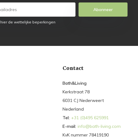
Abonneer
 hier de wettelijke beperkingen
Contact
Bath&Living
Kerkstraat 78
6031 CJ Nederweert
Nederland
Tel:
+31 (0)495 625991
E-mail:
info@bath-living.com
KvK nummer 78419190