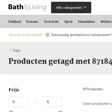
Alle categorieën
Dekbed
Kussen
Overtrek
Sprei
Hoeslaken
Molton
Bezoek onze winkel!
Eenvoudig (printerloos) retourneren*
Tags
Producten getagd met 8718
Prijs
0
Producten
-
Geen producten g