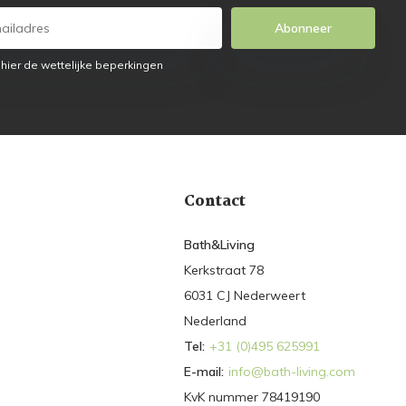
Abonneer
 hier de wettelijke beperkingen
Contact
Bath&Living
Kerkstraat 78
6031 CJ Nederweert
Nederland
Tel:
+31 (0)495 625991
E-mail:
info@bath-living.com
KvK nummer 78419190