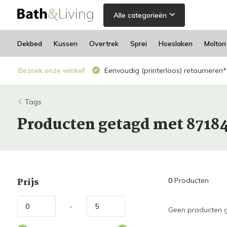
Alle categorieën
Dekbed
Kussen
Overtrek
Sprei
Hoeslaken
Molton
Bezoek onze winkel!
Eenvoudig (printerloos) retourneren*
Tags
Producten getagd met 8718
Prijs
0
Producten
-
Geen producten g