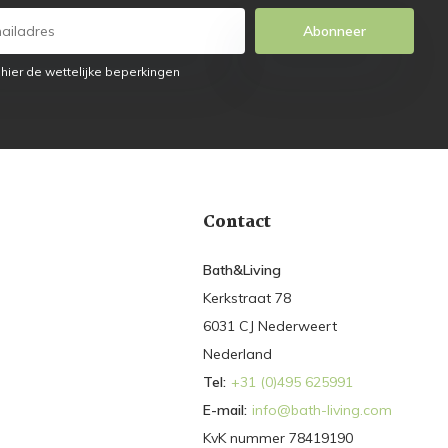
Abonneer
 hier de wettelijke beperkingen
Contact
Bath&Living
Kerkstraat 78
6031 CJ Nederweert
Nederland
Tel:
+31 (0)495 625991
E-mail:
info@bath-living.com
KvK nummer 78419190