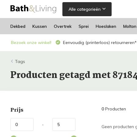
Alle categorieën
Dekbed
Kussen
Overtrek
Sprei
Hoeslaken
Molton
Bezoek onze winkel!
Eenvoudig (printerloos) retourneren*
Tags
Producten getagd met 8718
Prijs
0
Producten
-
Geen producten g