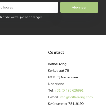
Abonneer
 hier de wettelijke beperkingen
Contact
Bath&Living
Kerkstraat 78
6031 CJ Nederweert
Nederland
Tel:
+31 (0)495 625991
E-mail:
info@bath-living.com
KvK nummer 78419190