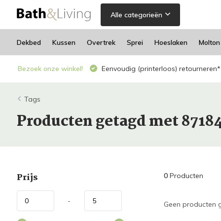
Alle categorieën
Dekbed
Kussen
Overtrek
Sprei
Hoeslaken
Molton
Bezoek onze winkel!
Eenvoudig (printerloos) retourneren*
Tags
Producten getagd met 8718
Prijs
0
Producten
-
Geen producten g