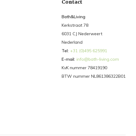
Contact
Bath&Living
Kerkstraat 78
6031 CJ Nederweert
Nederland
Tel:
+31 (0)495 625991
E-mail:
info@bath-living.com
KvK nummer 78419190
BTW nummer NL861386322B01