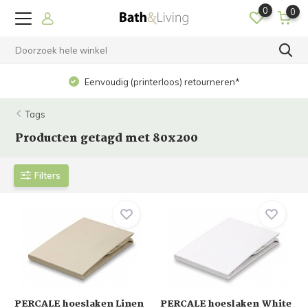
0
0
Op werkdagen voor 15.00 uur besteld? Dezelfde dag
verzonden!
Tags
Producten getagd met 80x200
Filters
PERCALE hoeslaken Linen
PERCALE hoeslaken White