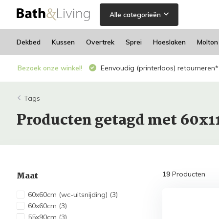
Alle categorieën
Dekbed
Kussen
Overtrek
Sprei
Hoeslaken
Molton
Bezoek onze winkel!
Eenvoudig (printerloos) retourneren*
Tags
Producten getagd met 60x1
Maat
19
Producten
60x60cm (wc-uitsnijding)
(3)
60x60cm
(3)
55x90cm
(3)