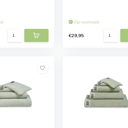
ad
Op voorraad
€29,95