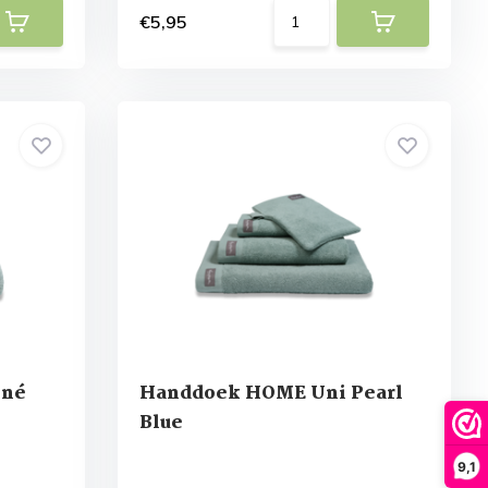
€5,95
iné
Handdoek HOME Uni Pearl
Blue
9,1