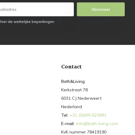
Abonneer
 hier de wettelijke beperkingen
Contact
Bath&Living
Kerkstraat 78
6031 CJ Nederweert
Nederland
Tel:
+31 (0)495 625991
E-mail:
info@bath-living.com
KvK nummer 78419190