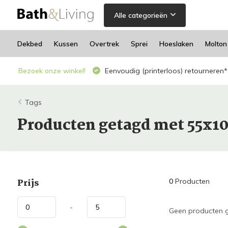
Alle categorieën
Dekbed
Kussen
Overtrek
Sprei
Hoeslaken
Molton
Bezoek onze winkel!
Eenvoudig (printerloos) retourneren*
Tags
Producten getagd met 55x1
Prijs
0
Producten
-
Geen producten g