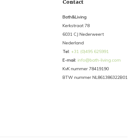
Contact
Bath&Living
Kerkstraat 78
6031 CJ Nederweert
Nederland
Tel:
+31 (0)495 625991
E-mail:
info@bath-living.com
KvK nummer 78419190
BTW nummer NL861386322B01