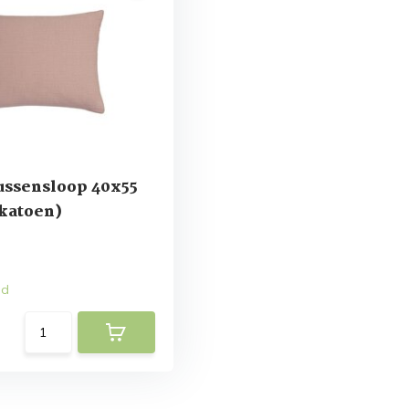
ussensloop 40x55
(katoen)
ad