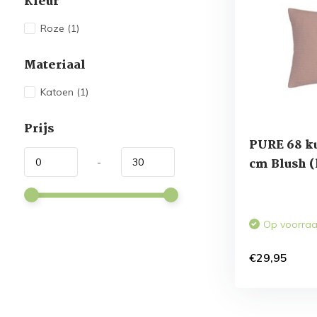
Kleur
Roze
(1)
Materiaal
Katoen
(1)
Prijs
PURE 68 k
cm Blush 
-
Op voorra
€29,95