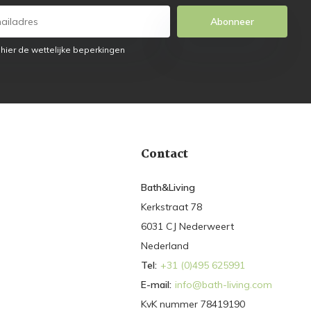
Abonneer
 hier de wettelijke beperkingen
Contact
Bath&Living
Kerkstraat 78
6031 CJ Nederweert
Nederland
Tel:
+31 (0)495 625991
E-mail:
info@bath-living.com
KvK nummer 78419190