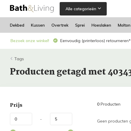
Alle categorieën
Dekbed
Kussen
Overtrek
Sprei
Hoeslaken
Molton
Bezoek onze winkel!
Eenvoudig (printerloos) retourneren*
Tags
Producten getagd met 4034
Prijs
0
Producten
-
Geen producten g