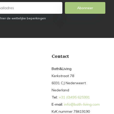
Abonneer
 hier de wettelijke beperkingen
Contact
Bath&Living
Kerkstraat 78
6031 CJ Nederweert
Nederland
Tel:
+31 (0)495 625991
E-mail:
info@bath-living.com
KvK nummer 78419190