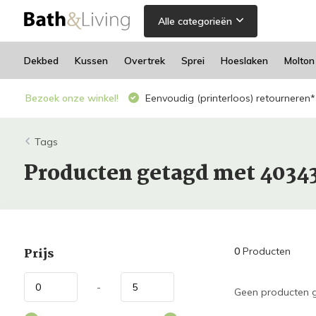
Alle categorieën
Dekbed
Kussen
Overtrek
Sprei
Hoeslaken
Molton
Bezoek onze winkel!
Eenvoudig (printerloos) retourneren*
Tags
Producten getagd met 4034
Prijs
0
Producten
-
Geen producten g