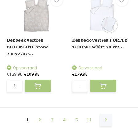
Dekbedovertrek
Dekbedovertrek PURITY
BLOOMLINE Stone
TORINO White 200x2...
200x220 c...
Op voorraad
Op voorraad
€129,95
€109,95
€179,95
1
2
3
4
5
11