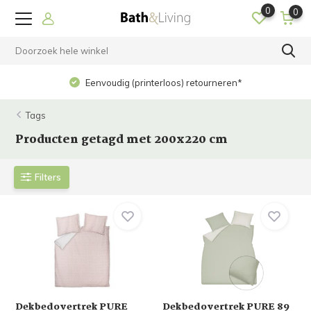
0
0
Op werkdagen voor 15.00 uur b
loos) retourneren*
verzonden!
Tags
Producten getagd met 200x220 cm
Filters
Dekbedovertrek PURE
Dekbedovertrek PURE 89