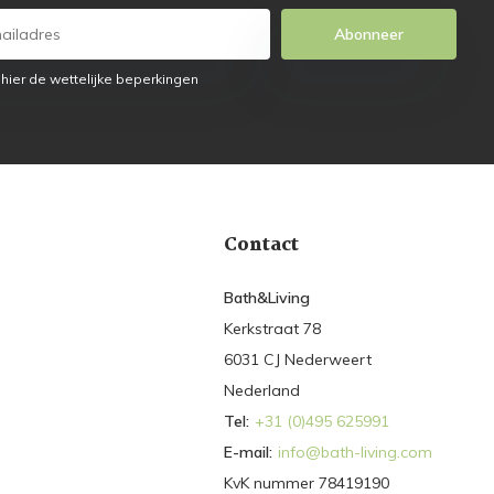
Abonneer
 hier de wettelijke beperkingen
Contact
Bath&Living
Kerkstraat 78
6031 CJ Nederweert
Nederland
Tel:
+31 (0)495 625991
E-mail:
info@bath-living.com
KvK nummer 78419190