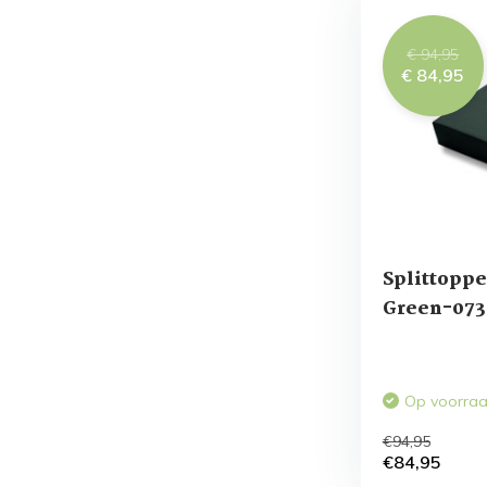
€ 94,95
€ 84,95
Splittoppe
Green-073
Op voorra
€94,95
€84,95