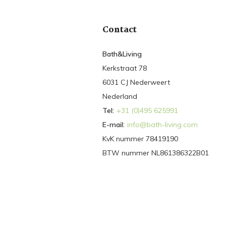
Contact
Bath&Living
Kerkstraat 78
6031 CJ Nederweert
Nederland
Tel:
+31 (0)495 625991
E-mail:
info@bath-living.com
KvK nummer 78419190
BTW nummer NL861386322B01