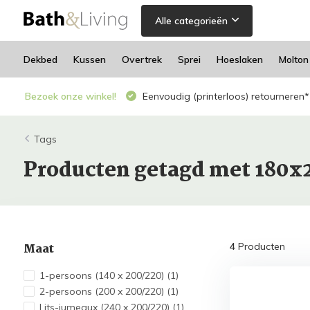
Alle categorieën
Dekbed
Kussen
Overtrek
Sprei
Hoeslaken
Molton
Bezoek onze winkel!
Eenvoudig (printerloos) retourneren*
Tags
Producten getagd met 180x
Maat
4
Producten
1-persoons (140 x 200/220)
(1)
2-persoons (200 x 200/220)
(1)
Lits-jumeaux (240 x 200/220)
(1)