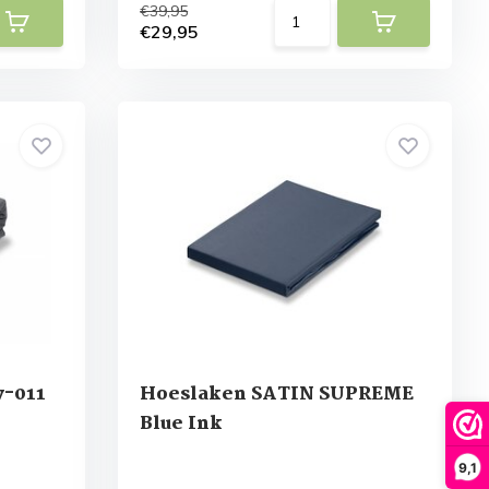
€39,95
€29,95
y-011
Hoeslaken SATIN SUPREME
Blue Ink
9,1