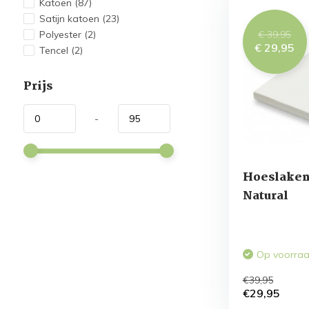
Katoen
(87)
Satijn katoen
(23)
€ 39,95
Polyester
(2)
€ 29,95
Tencel
(2)
Prijs
-
Hoeslaken
Natural
Op voorra
€39,95
€29,95