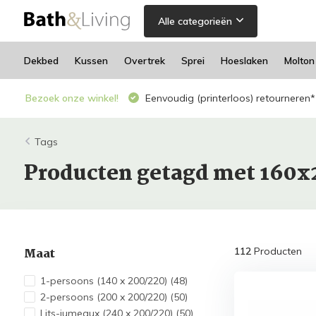
Alle categorieën
Dekbed
Kussen
Overtrek
Sprei
Hoeslaken
Molton
Bezoek onze winkel!
Eenvoudig (printerloos) retourneren*
Tags
Producten getagd met 160x
Maat
112
Producten
1-persoons (140 x 200/220)
(48)
2-persoons (200 x 200/220)
(50)
Lits-jumeaux (240 x 200/220)
(50)