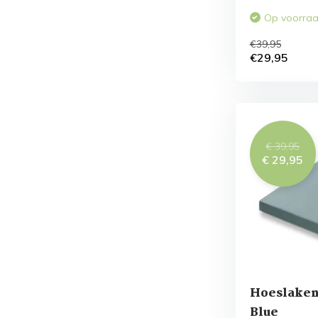
Op voorra
€39,95
€29,95
€ 39,95
€ 29,95
Hoeslaken
Blue