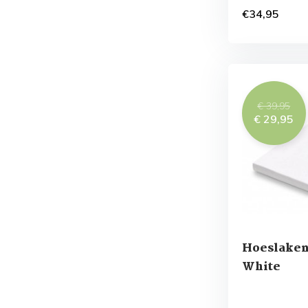
€34,95
€ 39,95
€ 29,95
Hoeslaken
White