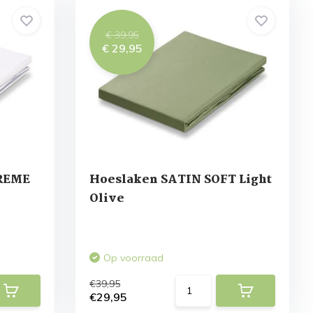
€ 39,95
€ 29,95
REME
Hoeslaken SATIN SOFT Light
Olive
Op voorraad
€39,95
€29,95