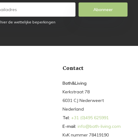
Abonneer
 hier de wettelijke beperkingen
Contact
Bath&Living
Kerkstraat 78
6031 CJ Nederweert
Nederland
Tel:
+31 (0)495 625991
E-mail:
info@bath-living.com
KvK nummer 78419190