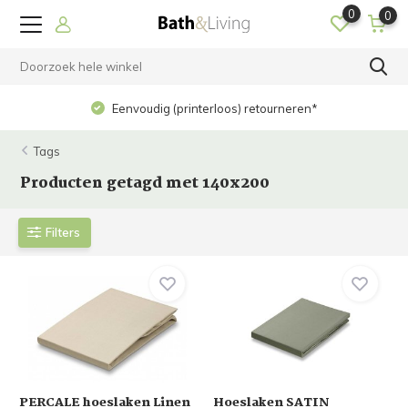
0
0
Op werkdagen voor 15.00 uur besteld? Dezelfde dag
verzonden!
Tags
Producten getagd met 140x200
Filters
PERCALE hoeslaken Linen
Hoeslaken SATIN