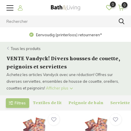
0
0
Op werkdagen voor 15.00 uur besteld? Dezelfde dag
verzonden!
Tous les produits
VENTE Vandyck! Divers housses de couette,
peignoirs et serviettes
Achetez les articles Vandyck avec une réduction! Offres sur
diverses serviettes, ensembles de housse de couette, oreillers,
couettes et peignoirs!
Afficher plus
Textiles de lit
Peignoir de bain
Serviette
Filtres