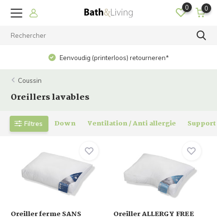
0
0
Eenvoudig (printerloos) retourneren*
Coussin
Oreillers lavables
Down
Ventilation / Anti allergie
Support
Filtres
Oreiller ferme SANS
Oreiller ALLERGY FREE