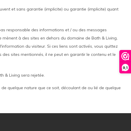
ouvent et sans garantie (implicite) ou garantie (implicite) quant
st pas responsable des informations et / ou des messages
 site mènent à des sites en dehors du domaine de Bath & Living,
information du visiteur. Si ces liens sont activés, vous quittez
s des sites mentionnés, il ne peut en garantir le contenu et le
9,1
h & Living sera rejetée.
, de quelque nature que ce soit, découlant de ou lié de quelque