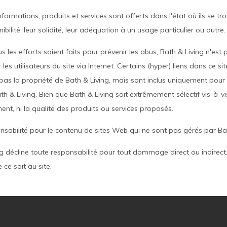
nformations, produits et services sont offerts dans l'état où ils se tr
nibilité, leur solidité, leur adéquation à un usage particulier ou autre.
s les efforts soient faits pour prévenir les abus, Bath & Living n'e
les utilisateurs du site via Internet. Certains (hyper) liens dans ce
pas la propriété de Bath & Living, mais sont inclus uniquement pour l'
ath & Living. Bien que Bath & Living soit extrêmement sélectif vis-à-vi
nt, ni la qualité des produits ou services proposés.
sabilité pour le contenu de sites Web qui ne sont pas gérés par Bat
ng décline toute responsabilité pour tout dommage direct ou indirect
ce soit au site.