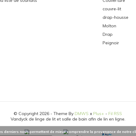
a liste de souhaits
Couverture
couvre-lit
drap-housse
Molton
Drap
Peignoir
© Copyright 2026 - Theme By
DMWS
x
Plus+
-
Fil RSS
Vandyck de linge de lit et salle de bain afin de lin en ligne.
 Ces derniers nous permettent de mieux comprendre la provenance de notre client