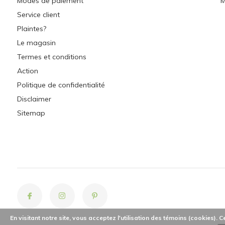
Modes de paiement
M
Service client
Plaintes?
Le magasin
Termes et conditions
Action
Politique de confidentialité
Disclaimer
Sitemap
En visitant notre site, vous acceptez l'utilisation des témoins (cookies).