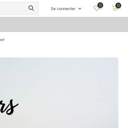
0
0
Se connecter
en!