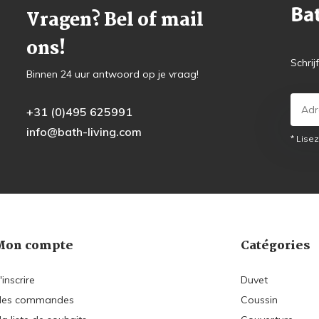
Vragen? Bel of mail
ons!
Schrij
Binnen 24 uur antwoord op je vraag!
+31 (0)495 625991
info@bath-living.com
* Lisez
Mon compte
Catégories
'inscrire
Duvet
es commandes
Coussin