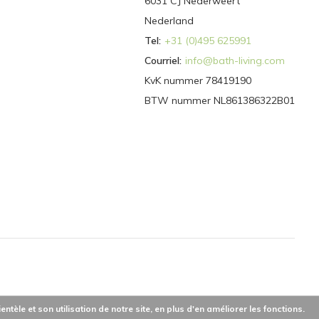
6031 CJ Nederweert
Nederland
Tel:
+31 (0)495 625991
Courriel:
info@bath-living.com
KvK nummer 78419190
BTW nummer NL861386322B01
èle et son utilisation de notre site, en plus d'en améliorer les fonctions.