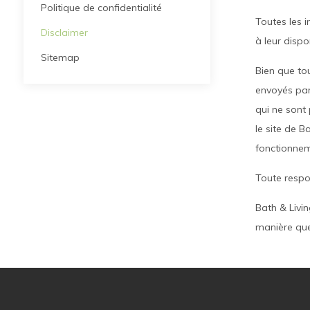
Politique de confidentialité
Toutes les i
Disclaimer
à leur dispo
Sitemap
Bien que tou
envoyés par 
qui ne sont 
le site de B
fonctionneme
Toute respon
Bath & Livi
manière que 